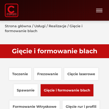
Strona główna
/
Usługi
/
Realizacje
/
Gięcie i
formowanie blach
Gięcie i formowanie blach
Toczenie
Frezowanie
Cięcie laserowe
Spawanie
Gięcie i formowanie blach
Formowanie Wtryskowe
Gięcie rur i profili